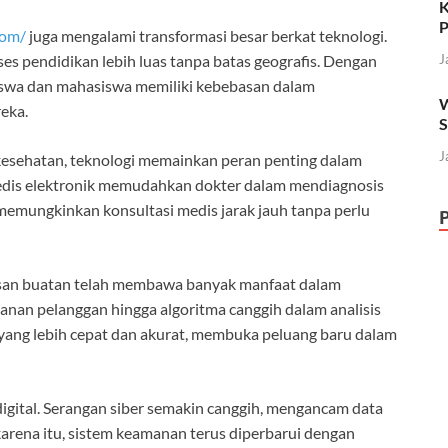
K
P
com/
juga mengalami transformasi besar berkat teknologi.
J
s pendidikan lebih luas tanpa batas geografis. Dengan
 siswa dan mahasiswa memiliki kebebasan dalam
W
eka.
S
J
esehatan, teknologi memainkan peran penting dalam
edis elektronik memudahkan dokter dalam mendiagnosis
, memungkinkan konsultasi medis jarak jauh tanpa perlu
an buatan telah membawa banyak manfaat dalam
anan pelanggan hingga algoritma canggih dalam analisis
ang lebih cepat dan akurat, membuka peluang baru dalam
igital. Serangan siber semakin canggih, mengancam data
karena itu, sistem keamanan terus diperbarui dengan