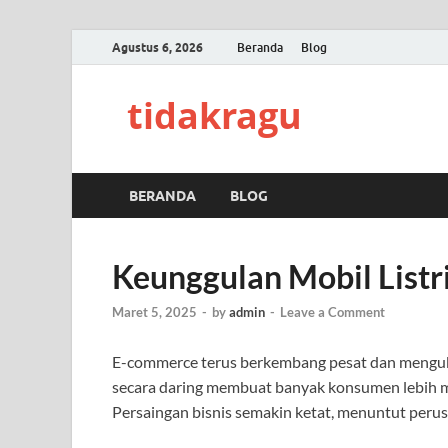
Agustus 6, 2026
Beranda
Blog
tidakragu
BERANDA
BLOG
Keunggulan Mobil Listr
Maret 5, 2025
-
by
admin
-
Leave a Comment
E-commerce terus berkembang pesat dan mengub
secara daring membuat banyak konsumen lebih me
Persaingan bisnis semakin ketat, menuntut peru