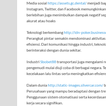
Media sosial
https://assets.gc.dental/
menjadi bag
Instagram, Twitter, dan Facebook memungkinkan
berlebihan juga menimbulkan dampak negatif sep
akurat atau hoaks
Teknologi berkembang
http://idn-poker.business
Perangkat pintar semakin mendominasi aktivit
efisiensi. Dari komunikasi hingga industri, tekn
berinteraksi dengan dunia sekitar.
Industri
Sbobet88
transportasi juga mengalami r
pengemudi mulai diuji coba di berbagai negara. 
kecelakaan lalu lintas serta meningkatkan efisie
Dalam dunia
http://static-images.silvercar.com/
b
Perusahaan yang mampu beradaptasi dengan tren d
Penggunaan sistem otomatisasi serta kecerdasan
kerja secara signifikan.