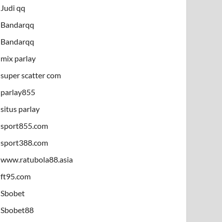
Judi qq
Bandarqq
Bandarqq
mix parlay
super scatter com
parlay855
situs parlay
sport855.com
sport388.com
www.ratubola88.asia
ft95.com
Sbobet
Sbobet88