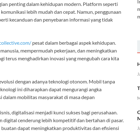
I
ian penting dalam kehidupan modern. Platform seperti
m
 komunikasi lebih mudah dan cepat. Namun, penggunaan
m
erti kecanduan dan penyebaran informasi yang tidak
collective.com/
pesat dalam berbagai aspek kehidupan.
as manusia, mempermudah pekerjaan, dan meningkatkan
ologi terus menghadirkan inovasi yang mengubah cara kita
H
J
evolusi dengan adanya teknologi otonom. Mobil tanpa
T
Teknologi ini diharapkan dapat mengurangi angka
nsi dalam mobilitas masyarakat di masa depan
M
C
isnis, digitalisasi menjadi kunci sukses bagi perusahaan.
M
igital cenderung lebih kompetitif dan bertahan di pasar.
 buatan dapat meningkatkan produktivitas dan efisiensi
J