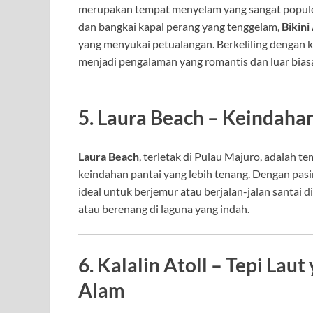
merupakan tempat menyelam yang sangat popul
dan bangkai kapal perang yang tenggelam,
Bikini 
yang menyukai petualangan. Berkeliling dengan k
menjadi pengalaman yang romantis dan luar bias
5. Laura Beach – Keindaha
Laura Beach
, terletak di Pulau Majuro, adalah 
keindahan pantai yang lebih tenang. Dengan pasir 
ideal untuk berjemur atau berjalan-jalan santai d
atau berenang di laguna yang indah.
6. Kalalin Atoll – Tepi La
Alam