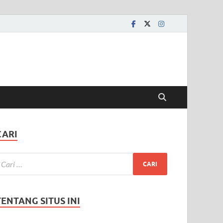
CARI
TENTANG SITUS INI