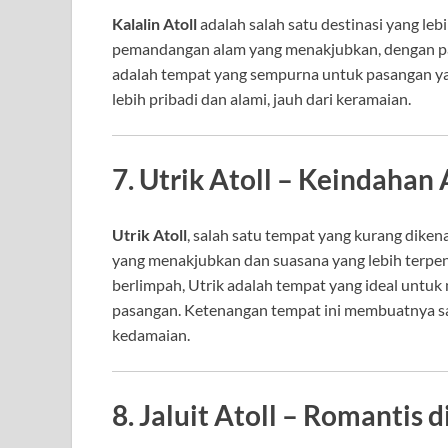
Kalalin Atoll
adalah salah satu destinasi yang leb
pemandangan alam yang menakjubkan, dengan pant
adalah tempat yang sempurna untuk pasangan ya
lebih pribadi dan alami, jauh dari keramaian.
7. Utrik Atoll – Keindaha
Utrik Atoll
, salah satu tempat yang kurang dike
yang menakjubkan dan suasana yang lebih terpenc
berlimpah, Utrik adalah tempat yang ideal untuk 
pasangan. Ketenangan tempat ini membuatnya s
kedamaian.
8. Jaluit Atoll – Romantis 