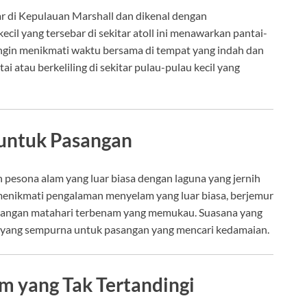
sar di Kepulauan Marshall dan dikenal dengan
cil yang tersebar di sekitar atoll ini menawarkan pantai-
ingin menikmati waktu bersama di tempat yang indah dan
 atau berkeliling di sekitar pulau-pulau kecil yang
s untuk Pasangan
n pesona alam yang luar biasa dengan laguna yang jernih
 menikmati pengalaman menyelam yang luar biasa, berjemur
ndangan matahari terbenam yang memukau. Suasana yang
han yang sempurna untuk pasangan yang mencari kedamaian.
am yang Tak Tertandingi