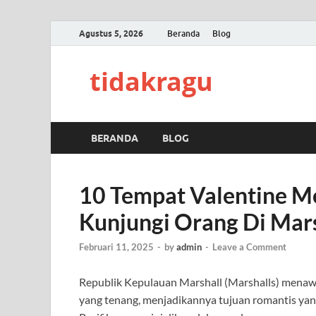
Agustus 5, 2026
Beranda
Blog
tidakragu
BERANDA
BLOG
10 Tempat Valentine M
Kunjungi Orang Di Mar
Februari 11, 2025
-
by
admin
-
Leave a Comment
Republik Kepulauan Marshall (Marshalls) menaw
yang tenang, menjadikannya tujuan romantis yan