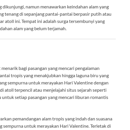
rang dikunjungi, namun menawarkan keindahan alam yang
 tenang di sepanjang pantai-pantai berpasir putih atau
r atoll ini. Tempat ini adalah surga tersembunyi yang
ndahan alam yang belum terjamah.
t menarik bagi pasangan yang mencari pengalaman
antai tropis yang menakjubkan hingga laguna biru yang
yang sempurna untuk merayakan Hari Valentine dengan
 atoll terpencil atau menjelajahi situs sejarah seperti
u untuk setiap pasangan yang mencari liburan romantis
arkan pemandangan alam tropis yang indah dan suasana
g sempurna untuk merayakan Hari Valentine. Terletak di