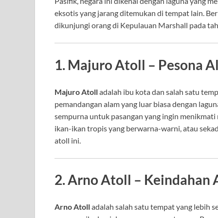
Pasifik, negara ini dikenal dengan laguna yang m
eksotis yang jarang ditemukan di tempat lain. B
dikunjungi orang di Kepulauan Marshall pada ta
1. Majuro Atoll – Pesona 
Majuro Atoll
adalah ibu kota dan salah satu tem
pemandangan alam yang luar biasa dengan laguna 
sempurna untuk pasangan yang ingin menikmati 
ikan-ikan tropis yang berwarna-warni, atau sekada
atoll ini.
2. Arno Atoll – Keindahan
Arno Atoll
adalah salah satu tempat yang lebih 