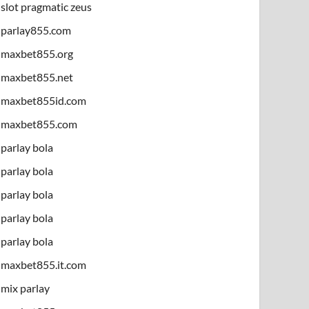
slot pragmatic zeus
parlay855.com
maxbet855.org
maxbet855.net
maxbet855id.com
maxbet855.com
parlay bola
parlay bola
parlay bola
parlay bola
parlay bola
maxbet855.it.com
mix parlay