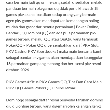
cara bermain judi qq online yang sudah disediakan melalui
panduan bermain pkvgames qq tidak perlu khawatir 18
games pkv akan dipastikan setiap orang yang bermain
agen pkv games akan mendapatkan kemenangan paling
mudah dan gacor dari semua permainan ( Poker Online,
BandarQQ, DominoQQ ) dan ada pula permainan pkv
games terbaru melalui QQ atau QiuQiu yang termasuk
PokerQQ – Poker QQ dipersembahkan dari ( PKV Slot,
PKV Casino, PKV Sportbooks ) maka main bersama kami
sebagai bandar pkv games akan mendapatkan keunggulan
18 permainan gampang menang dan berlisensi pkv resmi
ditahun 2026
PKV Games # Situs PKV Games QQ, Tips Dan Cara Main
PKV QQ Games Poker QQ Online Terbaru
Dominoqq sebagai daftar resmi penyedia taruhan domino
qiu qiu online terbaru yang digemari oleh kalangan gen-z