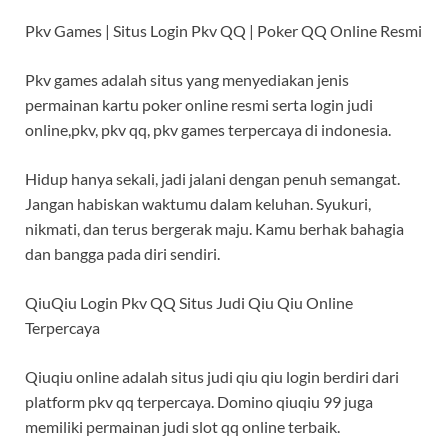
Pkv Games | Situs Login Pkv QQ | Poker QQ Online Resmi
Pkv games adalah situs yang menyediakan jenis
permainan kartu poker online resmi serta login judi
online,pkv, pkv qq, pkv games terpercaya di indonesia.
Hidup hanya sekali, jadi jalani dengan penuh semangat.
Jangan habiskan waktumu dalam keluhan. Syukuri,
nikmati, dan terus bergerak maju. Kamu berhak bahagia
dan bangga pada diri sendiri.
QiuQiu Login Pkv QQ Situs Judi Qiu Qiu Online
Terpercaya
Qiuqiu online adalah situs judi qiu qiu login berdiri dari
platform pkv qq terpercaya. Domino qiuqiu 99 juga
memiliki permainan judi slot qq online terbaik.