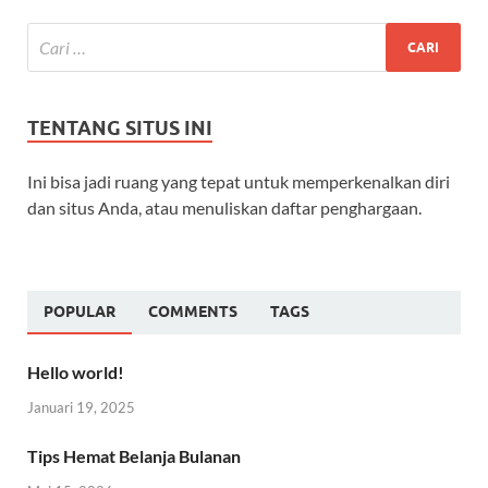
TENTANG SITUS INI
Ini bisa jadi ruang yang tepat untuk memperkenalkan diri
dan situs Anda, atau menuliskan daftar penghargaan.
POPULAR
COMMENTS
TAGS
Hello world!
Januari 19, 2025
Tips Hemat Belanja Bulanan