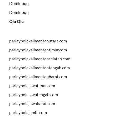
Dominoqq
Dominoqq
Qiu Qiu
parlaybolakalimantanutara.com
parlaybolakalimantantimur.com
parlaybolakalimantanselatan.com
parlaybolakalimantantengah.com
parlaybolakalimantanbarat.com
parlaybolajawatimur.com
parlaybolajawatengah.com
parlaybolajawabarat.com
parlaybolajambi.com