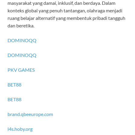
masyarakat yang damai, inklusif, dan berdaya. Dalam
konteks global yang penuh tantangan, olahraga menjadi
ruang belajar alternatif yang membentuk pribadi tangguh
dan beretika.
DOMINOQQ
DOMINOQQ
PKV GAMES
BET88
BET88
brand.qbeeurope.com
l4s.hoby.org