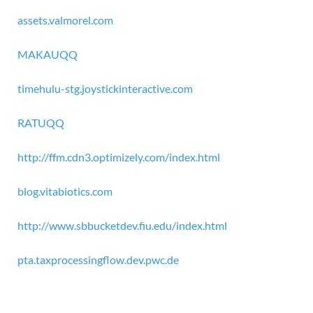
assets.valmorel.com
MAKAUQQ
timehulu-stg.joystickinteractive.com
RATUQQ
http://ffm.cdn3.optimizely.com/index.html
blog.vitabiotics.com
http://www.sbbucketdev.fiu.edu/index.html
pta.taxprocessingflow.dev.pwc.de