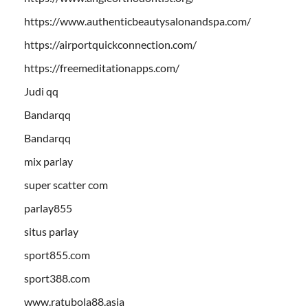
https://www.authenticbeautysalonandspa.com/
https://airportquickconnection.com/
https://freemeditationapps.com/
Judi qq
Bandarqq
Bandarqq
mix parlay
super scatter com
parlay855
situs parlay
sport855.com
sport388.com
www.ratubola88.asia