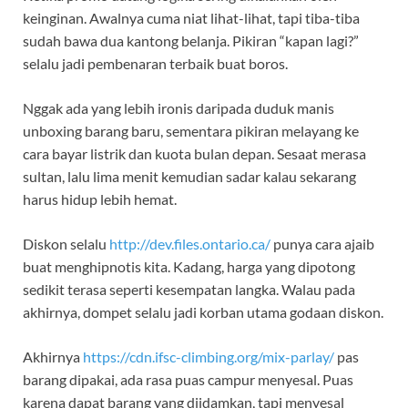
keinginan. Awalnya cuma niat lihat-lihat, tapi tiba-tiba
sudah bawa dua kantong belanja. Pikiran “kapan lagi?”
selalu jadi pembenaran terbaik buat boros.
Nggak ada yang lebih ironis daripada duduk manis
unboxing barang baru, sementara pikiran melayang ke
cara bayar listrik dan kuota bulan depan. Sesaat merasa
sultan, lalu lima menit kemudian sadar kalau sekarang
harus hidup lebih hemat.
Diskon selalu
http://dev.files.ontario.ca/
punya cara ajaib
buat menghipnotis kita. Kadang, harga yang dipotong
sedikit terasa seperti kesempatan langka. Walau pada
akhirnya, dompet selalu jadi korban utama godaan diskon.
Akhirnya
https://cdn.ifsc-climbing.org/mix-parlay/
pas
barang dipakai, ada rasa puas campur menyesal. Puas
karena dapat barang yang diidamkan, tapi menyesal