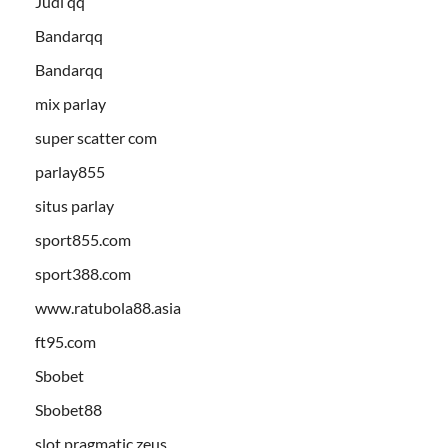
Judi qq
Bandarqq
Bandarqq
mix parlay
super scatter com
parlay855
situs parlay
sport855.com
sport388.com
www.ratubola88.asia
ft95.com
Sbobet
Sbobet88
slot pragmatic zeus