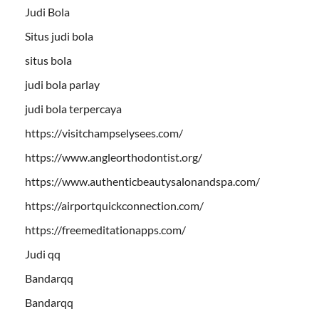
Judi Bola
Situs judi bola
situs bola
judi bola parlay
judi bola terpercaya
https://visitchampselysees.com/
https://www.angleorthodontist.org/
https://www.authenticbeautysalonandspa.com/
https://airportquickconnection.com/
https://freemeditationapps.com/
Judi qq
Bandarqq
Bandarqq