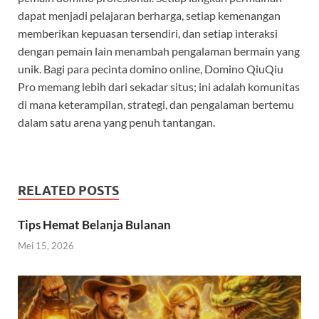
dapat menjadi pelajaran berharga, setiap kemenangan
memberikan kepuasan tersendiri, dan setiap interaksi
dengan pemain lain menambah pengalaman bermain yang
unik. Bagi para pecinta domino online, Domino QiuQiu
Pro memang lebih dari sekadar situs; ini adalah komunitas
di mana keterampilan, strategi, dan pengalaman bertemu
dalam satu arena yang penuh tantangan.
RELATED POSTS
Tips Hemat Belanja Bulanan
Mei 15, 2026