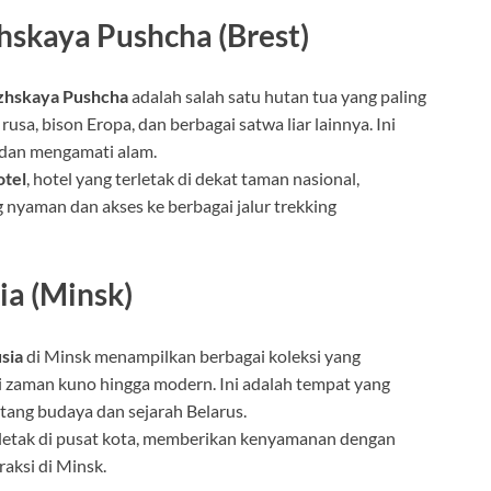
hskaya Pushcha (Brest)
zhskaya Pushcha
adalah salah satu hutan tua yang paling
rusa, bison Eropa, dan berbagai satwa liar lainnya. Ini
 dan mengamati alam.
otel
, hotel yang terletak di dekat taman nasional,
yaman dan akses ke berbagai jalur trekking
ia (Minsk)
sia
di Minsk menampilkan berbagai koleksi yang
i zaman kuno hingga modern. Ini adalah tempat yang
ntang budaya dan sejarah Belarus.
erletak di pusat kota, memberikan kenyamanan dengan
aksi di Minsk.