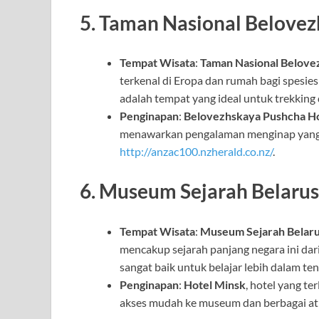
5. Taman Nasional Belovez
Tempat Wisata
:
Taman Nasional Belove
terkenal di Eropa dan rumah bagi spesies 
adalah tempat yang ideal untuk trekking
Penginapan
:
Belovezhskaya Pushcha H
menawarkan pengalaman menginap yang n
http://anzac100.nzherald.co.nz/
.
6. Museum Sejarah Belarus
Tempat Wisata
:
Museum Sejarah Belaru
mencakup sejarah panjang negara ini dar
sangat baik untuk belajar lebih dalam te
Penginapan
:
Hotel Minsk
, hotel yang t
akses mudah ke museum dan berbagai atr